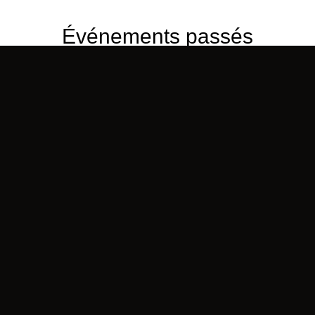
Événements passés
GREENWOOD
VEN. 3 JUILLET 2026
GREENWOOD
VEN. 3 JUILLET 2026
VOIR L'ÉVÉNEMENT
VOIR L'ÉVÉNEMENT